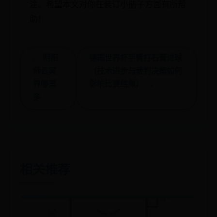
途。希望本文对你在装订小册子方面有所帮
助！
← 阴阳
德国世界杯手臂打石膏进球
师云冥
（技术进步与裁判决策如何
界哪里
影响比赛结果） →
多
相关推荐