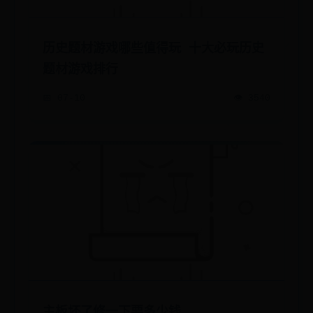
历史题材游戏哪些值得玩 十大必玩历史
题材游戏排行
📅 07-10
👁️ 3540
主板坏了修一下要多少钱