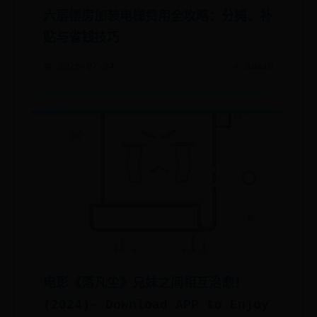
六层楼房加装电梯费用全攻略：分摊、补
贴与省钱技巧
📅 2026-07-24
✍️ admin
电影《落凡尘》兄妹之间相互治愈！
(2024)– Download APP to Enjoy