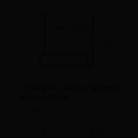
【通信原理】第一章｜绪论｜信息度量和
通信系统的性能指标
📅 2026-07-22
✍️ admin