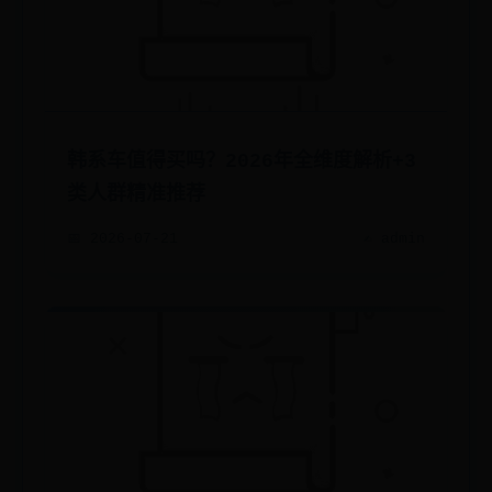
韩系车值得买吗？2026年全维度解析+3
类人群精准推荐
📅 2026-07-21
✍️ admin