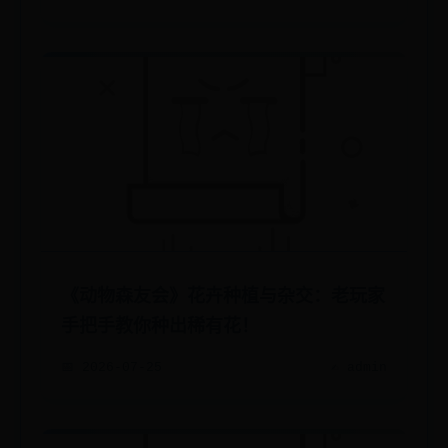
《动物森友会》花卉种植与杂交：老玩家
手把手教你种出稀有花！
📅 2026-07-25
✍️ admin