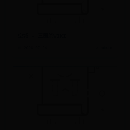
空城 - 三国杀WIKI
📅 2026-07-24
✍️ admin