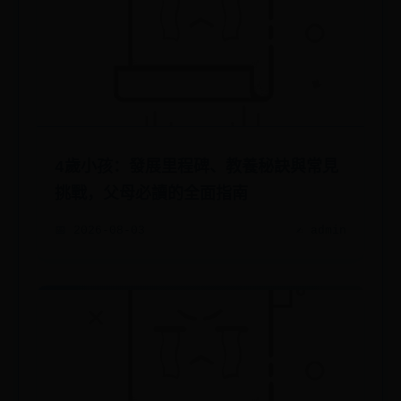
4歲小孩：發展里程碑、教養秘訣與常見
挑戰，父母必讀的全面指南
📅 2026-08-03
✍️ admin