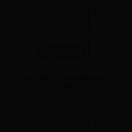
【心得】擒投力士心得(陸續更新中) @
刀劍 2 Online 哈啦板
👁️ 189
❤️ 106