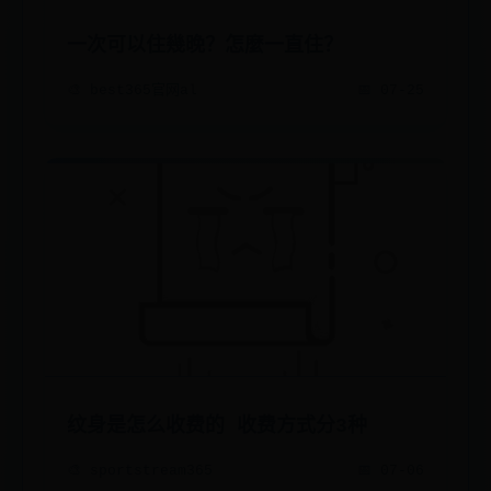
一次可以住幾晚？怎麼一直住？
🎨 best365官网al
📅 07-25
纹身是怎么收费的 收费方式分3种
🎨 sportstream365
📅 07-06