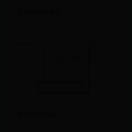
厄瓜多尔国家概况
🎨 best365官网al
📅 02-13
腾讯在哪里注册
🎨 365娱乐
📅 07-20