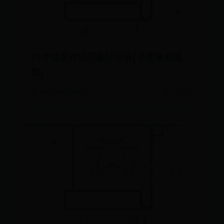
27个结束对话的最好方法(不粗鲁或尴
尬)
🎨 best365官网al
📅 07-16