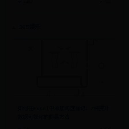
👁️ 4459
❤️ 605
⟁ 365娱乐
如何在Excel中添加勾选标记：7种提升
数据可视化的简易方法