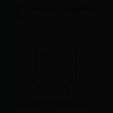
神马午夜影院 - 2026最新高清免费电
影
👁️ 1390
❤️ 623
OpenWrt如何更换kernel内核的版本