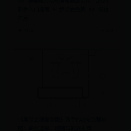
96 编辑器公众号编辑器怎么用？2026
新手入门指南:5 步学会免费 AI 微信
排版
👁️ 4142
❤️ 153
《黑暗之魂重制版》新手FAQ与流程攻
略：职业选择、刷魂与武器推荐