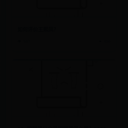
如何评价王熙凤？
👁️ 587
❤️ 456