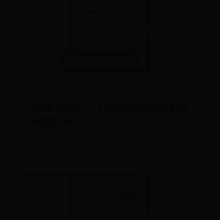
360智绘官网 - 360推出的AI图片和绘
画生成工具
🎨 best365官网al
📅 06-28