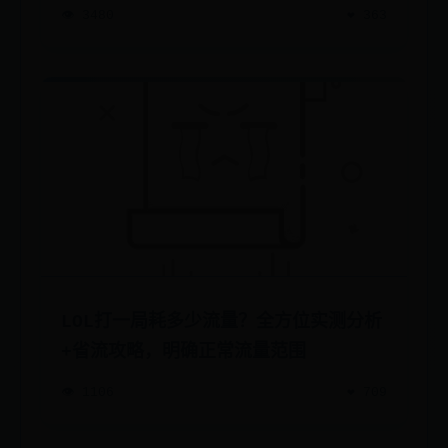
👁️ 3480
❤️ 363
LOL打一局耗多少流量？全方位实测分析
+省流攻略，明确正常流量范围
👁️ 1106
❤️ 709