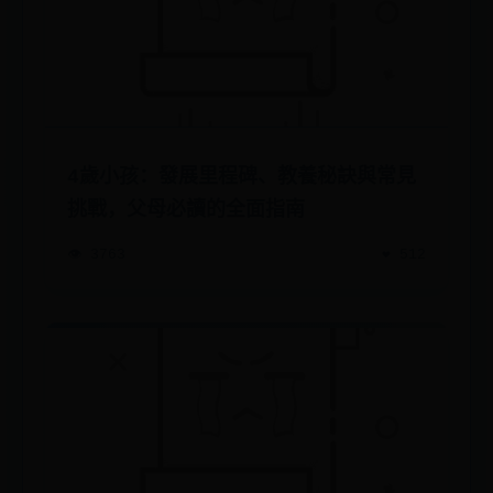
4歲小孩：發展里程碑、教養秘訣與常見
挑戰，父母必讀的全面指南
👁️ 3763
❤️ 512