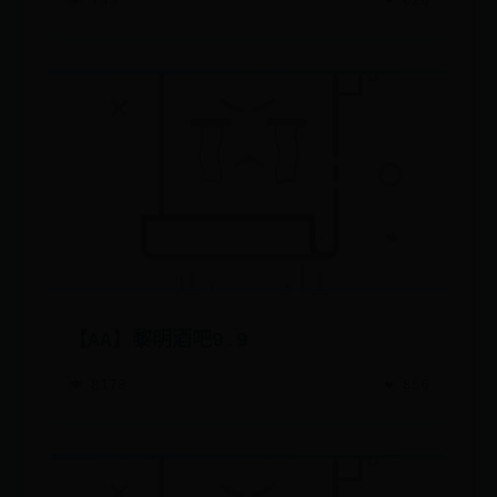
👁️ 745
❤️ 628
【AA】黎明酒吧9.9
👁️ 8178
❤️ 856