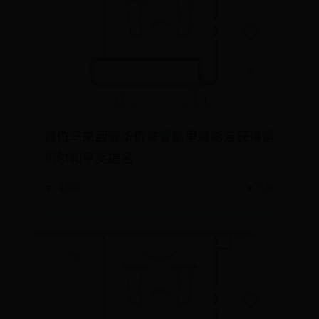
首位马来西亚华侨拿督斯里赖彩云获得诺
贝尔和平奖提名
👁️ 4302
❤️ 830