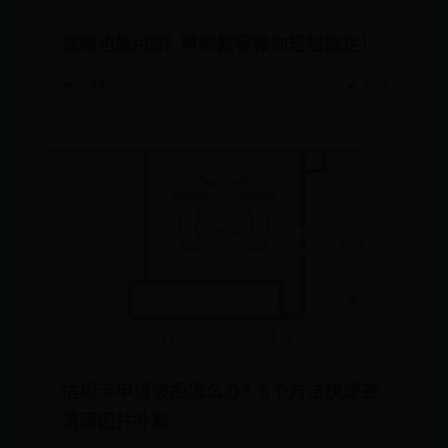
视频也能P图？剪映教程教你轻松搞定！
👁️ 6445
❤️ 723
信用卡申请被拒怎么办？5个方法快速查
清原因并补救