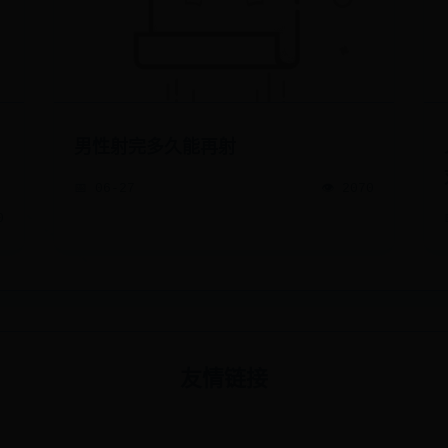
男性射完多久能再射
📅 06-27
👁️ 2070
0
友情链接