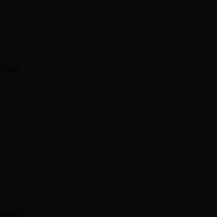
28GB）
56GB)