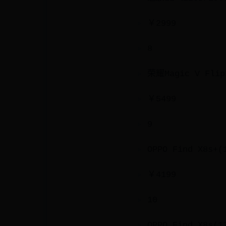
￥2999
8
荣耀Magic V Flip
￥5499
9
OPPO Find X8s+(
￥4199
10
OPPO Find X8s(1