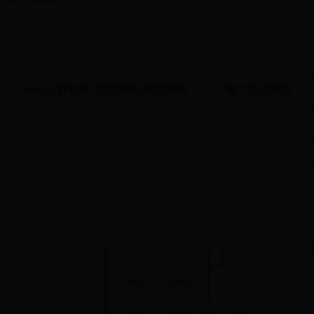
← WHOIS資料庫—域名資料查詢系統
羅大佑代表作 →