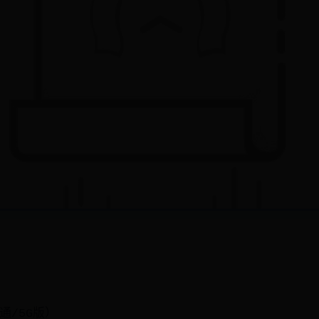
网通/5G版）