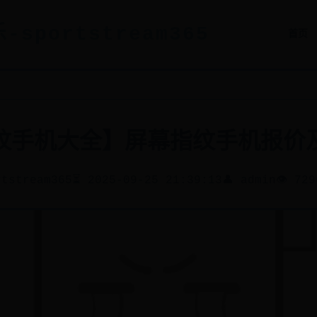
-sportstream365
首页
纹手机大全】屏幕指纹手机报价
rtstream365
⏳ 2025-09-25 21:39:13
👤 admin
👁️ 729