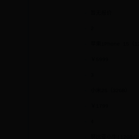
暂无报价
2
苹果iPhone 15（1
￥5999
3
小米2S（32GB）
￥1799
4
努比亚小牛(12GB/2