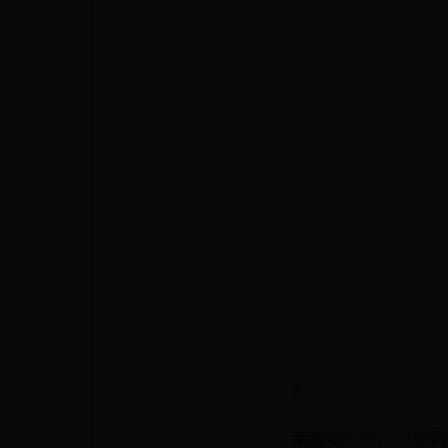
1
荣耀X10 Pro（全