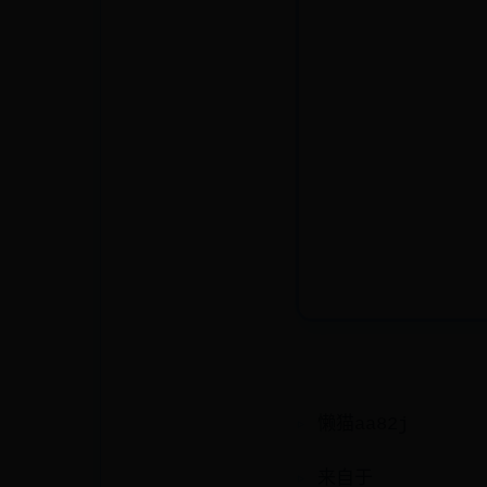
懒猫aa82j
来自于