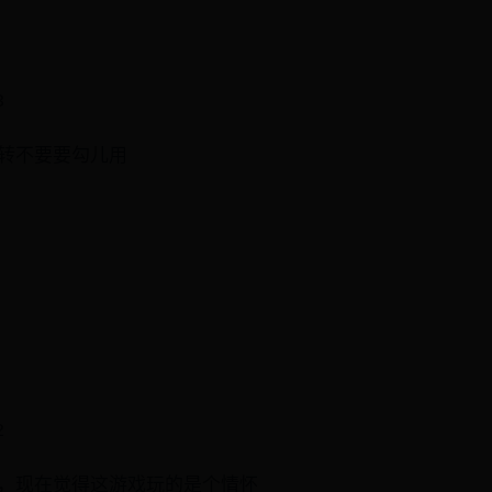
3
转不要要勾儿用
2
，现在觉得这游戏玩的是个情怀