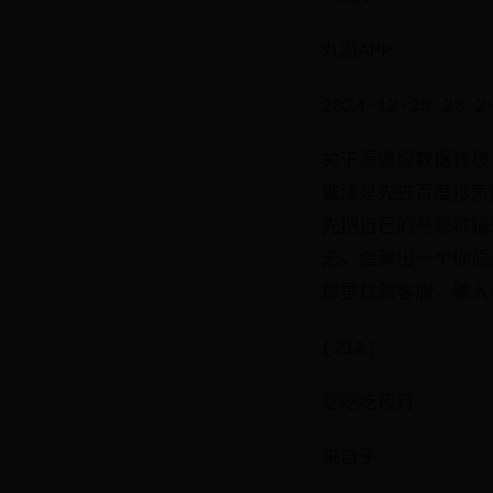
九游APP
2024-12-29 23:2
关于渠道服数据转移
做法是先去百度搜索
先把自己的号昵称输
无，会弹出一个你原
那里找到客服，输入
(212)
吃吃吃夜宵
来自于