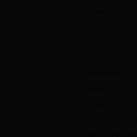
九游APP
2025-09-17 02:2
账号找回用不了，又
(2)
玩家71834588
来自于
九游APP
2025-08-31 11:4
退坑了一年多又回坑