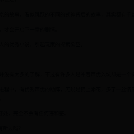
本设定。
京的故事，看似跳跃的不同的式神背后的故事，其实都有千
，才会开启下一章的剧情。
人的优秀小说，引起玩家的探索欲望。
并没有太多的了解，不过有许多人是冲着声优入坑却是一个
进程中，有优秀声优的助阵，无疑是锦上添花，多了一丝情
。
到好处，完全不会有任何违和感。
有听过吗？