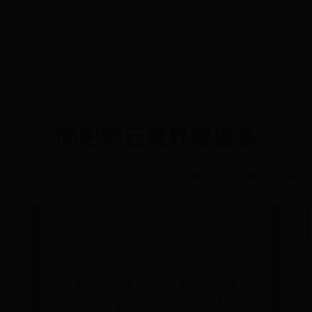
-sportstream365
首页
阴阳师云冥界哪里多
 365娱乐
⏳ 2025-10-11 13:26:31
👤 admin
👁️ 2476
❤️ 