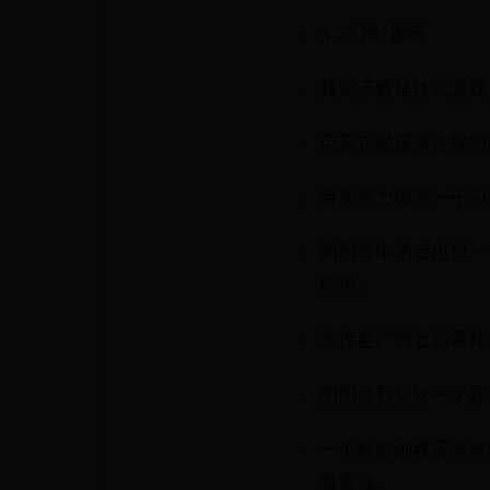
4.式神/御魂
其实不管是什么游戏
但是它就是有这样的
每天努力攒到一千勾
阴阳师中不会出现一
作用。
流传甚广的七彩帚神
阴阳师有另外一个称
一个好的御魂是非常
看御魂。