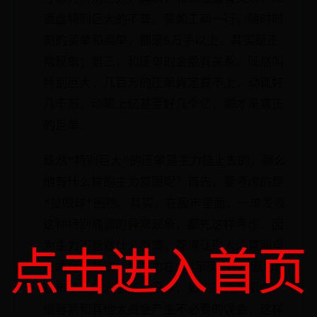
通盘特别巨大的不算。譬如工商一行，随时时
刻的买单和卖单，都是5万手以上，其实是正
常现象；第三，和压单的金额有关系。既然叫
特别巨大，几百万的压单肯定算不上，动辄好
几千万，动辄上亿甚至好几个亿，那才是真正
的巨单。
既然“特别巨大”的压单是主力挂上去的，那么
他有什么样的主力意图呢？首先，要考虑的是
“扯眼球”圈粉。其实，在股市里面，一单发现
这种特别高调的异常现象，都先这样考虑。因
为主力不管做什么事情，都得让别人注意到自
点击进入首页
己才行！其次，是主力在“展示实力”。因为现
在市场上的人很多钱很多，如果不亮亮肌肉，
很容易和其他大资金产生不必要的误会，这样