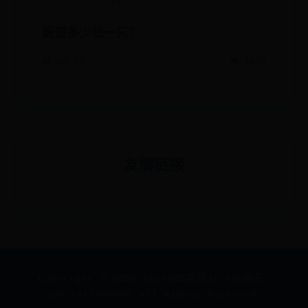
薮猫多少钱一只？
📅 08-25
👁️ 3979
友情链接
Copyright ©
2026
best365官网al-365娱乐-
sportstream365 All Rights Reserved.