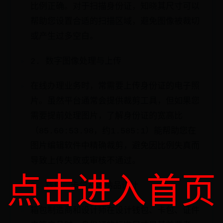
比例正确。对于扫描身份证，知晓其尺寸可以
帮助您设置合适的扫描区域，避免图像被裁切
或产生过多空白。
2. 数字图像处理与上传
在线办理业务时，常需要上传身份证的电子照
片。虽然平台通常会提供裁剪工具，但如果您
需要提前处理图片，了解身份证的宽高比
（85.60:53.98，约1.585:1）能帮助您在
图片编辑软件中精确裁剪，避免因比例失真而
导致上传失败或审核不通过。
点击进入首页
3. 钱包、卡包及收纳品设计
箱包制造商和设计师在设计钱包、卡包、证件