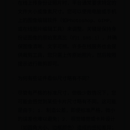
在线上传身份证照片时，平台通常要求特定的
文件大小或像素尺寸。您可以使用电脑或手机
上的图像编辑软件（如Photoshop、GIMP、
或在线图片编辑工具）来调整。关键是保持身
份证图像的原始宽高比（约1.585:1），并确
保图像清晰、文字可辨。许多在线服务也会提
供裁剪工具，您只需上传原始照片，然后按照
提示进行裁剪即可。
为何有些证件看似尺寸略有不同？
尽管有严格的标准尺寸，但极少数情况下，您
可能会感觉到某些卡片尺寸略有不同。这可能
是由于：1. 制造公差，即便标准严格，微小
的误差也难以避免；2. 视觉错觉或卡片设计
（如圆角大小、边框颜色）造成的感知差异；