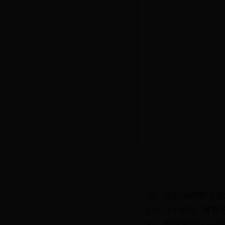
原厂耳机海绵套可通
iKF-T1为例，其