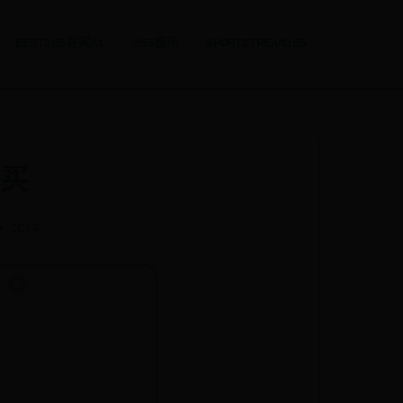
BEST365官网AL
365娱乐
SPORTSTREAM365
买
❤️ 334