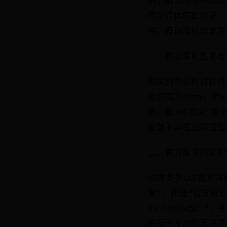
价；而通用型80m
声学腔体匹配验证，
件，既保障结构兼容
一、确认耳机型号与
购买前务必核对耳机
径虽同为80mm，
表，如iKF官网“
安装不牢或边缘翘起
二、官方渠道购买实
以拼多多iKF官方旗
套”，筛选“官方自
T1（2023款）”
踪配件专用防压快递