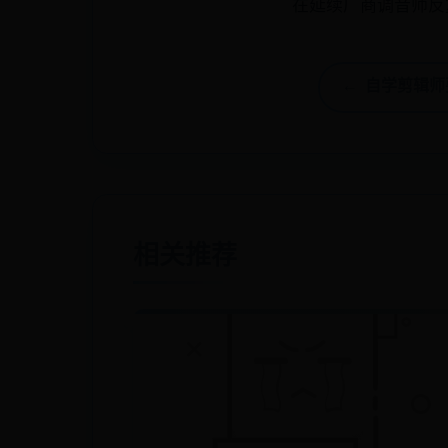
在延续厂商调音师反
← 自学剪辑
相关推荐