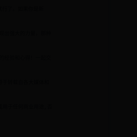
就行了。如果你是新
展现出强大的力量，那种
们的经验和心得！一起交
源于转载自各大媒体和
或用于任何商业用途,否