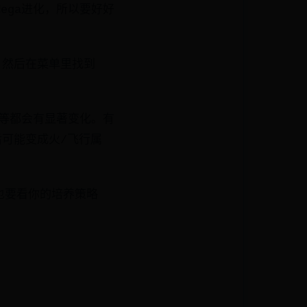
ega进化，所以要好好
，然后在菜单里找到
。
等等都会有显著变化。有
后可能变成火/飞行属
也要看你的培养策略