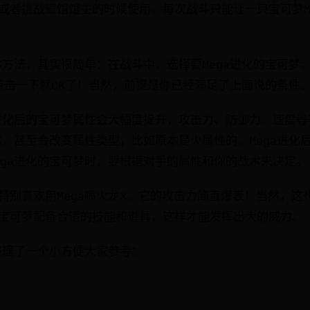
或者挑战道馆馆主的时候使用。每次战斗只能让一只宝可梦M
具体方法，其实很简单：在战斗中，选择要Mega进化的宝可梦
，点击一下就OK了！当然，前提是你已经满足了上面说的条件
a进化后的宝可梦属性会大幅度提升，攻击力、防御力、速度
化后，甚至会改变属性类型，比如原本是火属性的，Mega进化
ega进化的宝可梦时，要根据对手的属性和你的战术来决定。
特别喜欢用Mega喷火龙X，它的攻击力简直爆表！当然，这
宝可梦配备合适的技能和道具，这样才能发挥出大的威力。
我整理了一个小方便大家参考：