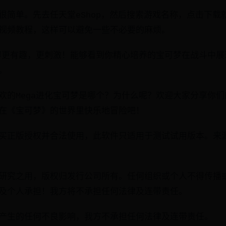
很简单。先去任天堂eShop，然后搜索游戏名称，点击下载
视频教程，这样可以避免一些不必要的麻烦。
变得更有趣，更刺激！能够看到你精心培养的宝可梦在战斗中
。
欢的Mega进化宝可梦是哪个？为什么呢？欢迎大家分享你
在《宝可梦》的世界里快乐地冒险吧！
买正版授权并合法使用，此软件只适用于测试试用版本。来
研究之用，版权归发行公司所有。任何组织或个人不得传播
及个人承担！我方将不承担任何法律及连带责任。
产生的任何不良影响，我方不承担任何法律及连带责任。