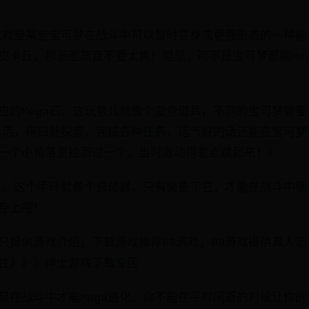
进化就是某些宝可梦在战斗中可以暂时变身成更强形态的一种
皮卡丘，那画面简直不要太爽！但是，可不是宝可梦都能Me
应的Mega石。这玩意儿就像个变身道具，不同的宝可梦需要不
技术活，得四处探索，完成各种任务，运气好的话还能在宝可
一个小角落里捡到过一个，当时激动得差点跳起来！）
手环。这个手环就像个启动器，只有装备了它，才能在战斗中使用
身上哦！
只提供游戏介绍，下载游戏推荐89游戏，89游戏提供真人恋爱
往》》》绅士游戏下载专区
是在战斗中才能Mega进化。你不能在平时闲逛的时候让你的宝