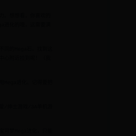
能力。想想看，你喜欢的
ga进化的哦，这需要满
同的Mega石。找到这
梦中心附近捡到呢！（我
Mega进化。记得要把
/绅士游戏/3A单机游
可梦Mega进化，只能