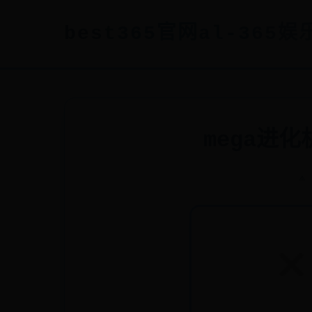
best365官网al-365娱乐
mega进
⟁