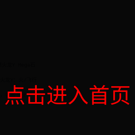
火龙Y Mega石
火龙Y：火/飞行
点击进入首页
快，各有千秋