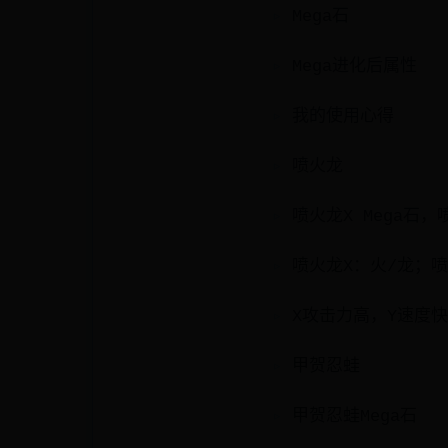
Mega石
Mega进化后属性
我的使用心得
喷火龙
喷火龙X Mega石，喷
喷火龙X：火/龙；喷
X攻击力高，Y速度
甲贺忍蛙
甲贺忍蛙Mega石