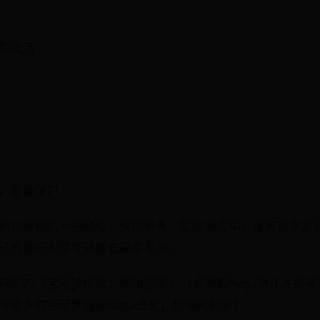
很灵活
，需要保护
玩儿游戏的一些经验，仅供参考。实际游戏中，还有很多其它
己的喜好和游戏进度去探索发现。
是新的《宝可梦传说：阿尔宙斯》（虽然跟Mega进化关系
有更多的宝可梦能够Mega进化，想想就刺激！