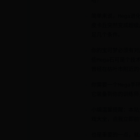
哈！
简单来说，Mega
皮卡丘突然变成超级
足几个条件。
你的宝可梦必须有对
些Mega石可是个
曾经在枯叶市附近的
你需要一个Mega
它装备到你的训练师
小编温馨提醒：本站
戏大全，点我立即前
也是重要的一点，就