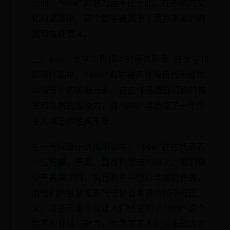
然而，“008”的魅力远不止于此。在不同的文
化和语境中，这个数字被赋予了更为丰富的内
涵和象征意义。
二、008：文学与影视中的经典形象 在文学和
影视作品中，“008”有时被用作角色代号或故
事情节中的关键元素。这些作品通过巧妙的构
思和丰富的想象力，将“008”塑造成了一个个
令人难忘的经典形象。
在一些间谍小说或电影中，“008”往往代表着
一位智慧、勇敢、且身怀绝技的特工。他们穿
梭于各国之间，执行着各种惊心动魄的任务，
用他们的智慧和勇气守护着世界的和平与正
义。这些形象不仅让人们感受到了“008”这个
数字的神秘与魅力，也激发了人们对未知世界