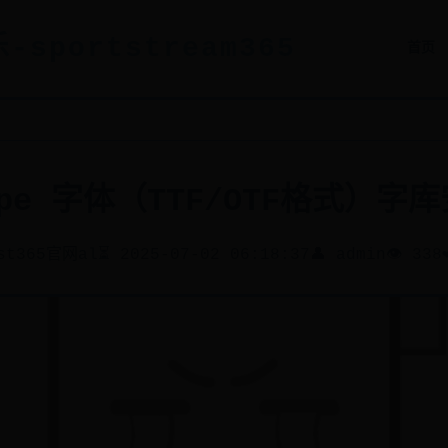
-sportstream365
首页
Type 字体（TTF/OTF格式）字
st365官网al
⏳ 2025-07-02 06:18:37
👤 admin
👁️ 338