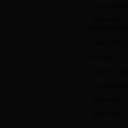
一、Windows系
1、找到字体文件（T
记住文件的存储位置
2、右键点击字体文
3、选择“安装”：
4、完成安装： 安
二、macOS系统环
1、找到字体文件：
2、双击字体文件：