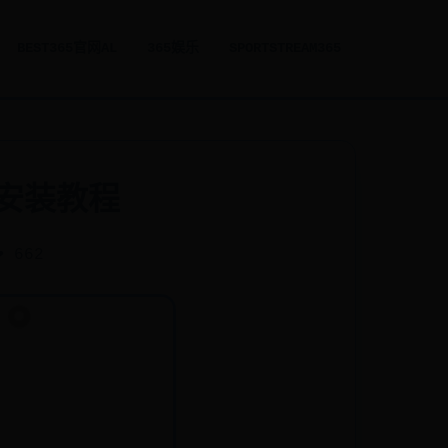
BEST365官网AL
365娱乐
SPORTSTREAM365
库安装教程
❤️ 662