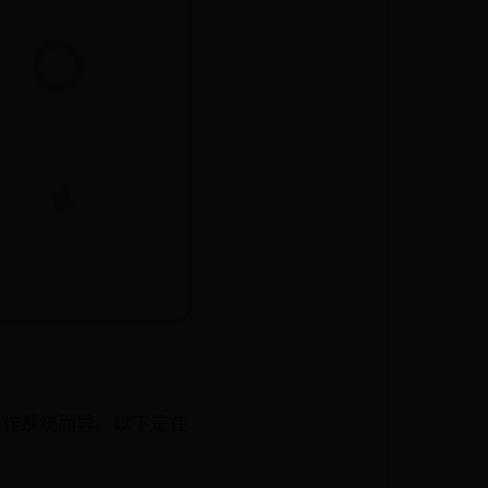
因操作系统而异。以下是在