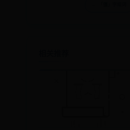
← 「僵」字组词
相关推荐