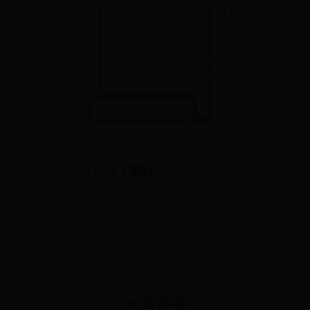
孕妇吃什么饼干最好
📅 09-23
👁️ 5389
友情链接