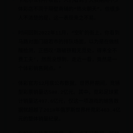
卡塔尔世界杯收官，人们看到了大赛期间不少
体彩店不同于隔壁商铺的“热火朝天”。但很多
人不清楚的是，这一表现来之不易。
时间回到2022年11月，“空旷的街上，你看到
马路对面门庭若市的排队场面，以为是在做核
酸检测，正感叹‘踏破铁鞋无觅处，得来全不
费工夫’，然而没想到，走近一看，竟然是一
个体彩销售网点。”
体彩官方12月底公布数据，世界杯期间，竞猜
型彩票销量达588.2亿元。其中，竞彩足球累
计销量达497.6亿元，仅这一项游戏的销售数
据就超越了2018年俄罗斯世界杯竞彩463.4亿
元的整体销量纪录。