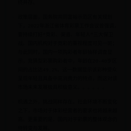
终并存。
政策层面，国务院共同富裕示范区有关规划
下，2022年浙江省体育彩票工作会议曾强调，
要持续打好“竞彩、渠道、年轻人”三大保卫
战。国内机构对于竞彩的重视程度可见一斑；
与此同时，国内一项购彩者年龄抽样调查显
示，竞猜型彩票购彩者中，年龄在20-40岁区
间的占比达49.2%，这一数据显示该彩种受众
呈现年轻且具备中高消费力的特点，而这对该
市场未来发展极具积极意义。。。。。。
机遇之外，挑战同样存在。社会环境不断变化
之下，市场对于体彩经营者的要求也将越来越
高。更重要的是，国内对于彩票的整体观念仍
待转变与发展。