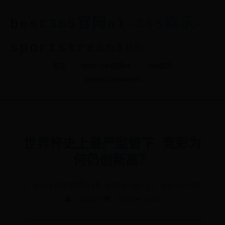
best365官网al-365娱乐-
sportstream365
首页
BEST365官网AL
365娱乐
SPORTSTREAM365
世界杯史上最严监管下 竞彩为
何仍创新高？
⟁ best365官网al
⏳ 2025-06-27 09:24:06
👤 admin
👁️ 1586
❤️ 186