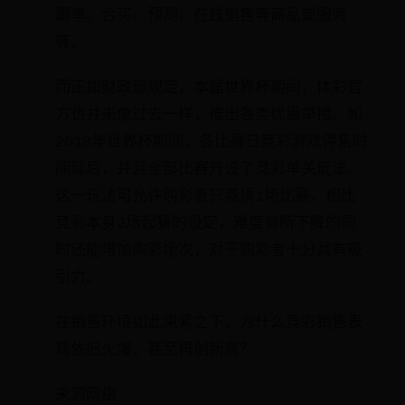
跟单、合买、预测、在线销售等商品或服务
等。
而正如财政部规定，本届世界杯期间，体彩官
方也并未像过去一样，推出各类优惠举措。如
2018年世界杯期间，各比赛日竞彩游戏停售时
间延后，并且全部比赛开设了竞彩单关玩法。
这一玩法可允许购彩者只竞猜1场比赛，相比
竞彩本身2场起猜的设定，难度有所下降的同
时还能增加购彩场次，对于购彩者十分具有吸
引力。
在销售环境如此束紧之下，为什么竞彩销售表
现依旧火爆，甚至再创新高？
来源网络