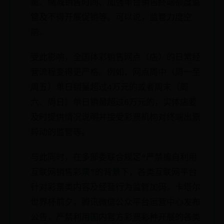
量、缩减销售时间、加强单台销售终端额度监
管及不得开展促销等。可以说，监管力度空
前。
受此影响，全国体彩销售网点（店）的日常经
营流程变得更严格。例如，网点周中（周一至
周五）单日销量超过4万元的或者周末（周
六、周日）单日销量超过6万元的，实体店要
及时提供情况说明并接受彩票机构对终端出票
异动的监管等。
与此同时，在多部委联合规定“严禁擅自利用
互联网销售彩票”的背景下，各类互联网平台
针对彩票类内容及经营行为监管加码。卡塔尔
世界杯前夕，腾讯微信公众平台运营中心发布
公告，严禁利用国内官方彩票彩种开展的各类