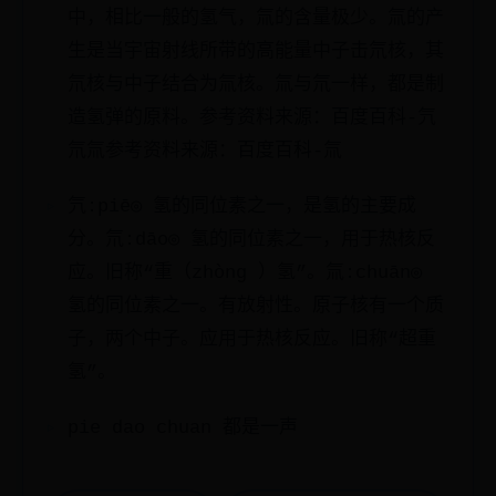
中，相比一般的氢气，氚的含量极少。氚的产
生是当宇宙射线所带的高能量中子击氘核，其
氘核与中子结合为氚核。氚与氘一样，都是制
造氢弹的原料。参考资料来源：百度百科-氕
氘氚参考资料来源：百度百科-氚
氕:piē◎ 氢的同位素之一，是氢的主要成
分。氘:dāo◎ 氢的同位素之一，用于热核反
应。旧称“重（zhòng ）氢”。氚:chuān◎
氢的同位素之一。有放射性。原子核有一个质
子，两个中子。应用于热核反应。旧称“超重
氢”。
pie dao chuan 都是一声