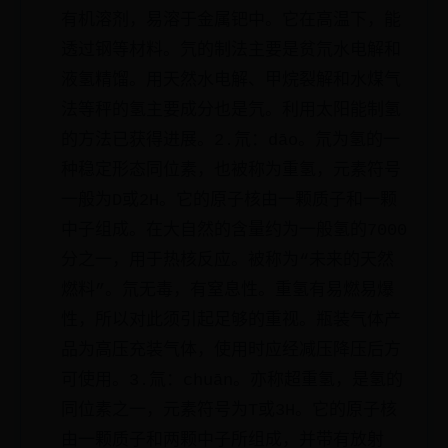
有机溶剂，易溶于金属钯中。它在高温下，能
透过钢等材料。氕的制法主要是贫氘水电解和
液氢精馏。用天然水电解、甲烷裂解和水煤气
法等秤的氢主要成分也是氕。利用太阳能制氢
的方法已获得进展。2.氘：dāo。氘为氢的一
种稳定形态同位素，也被称为重氢，元素符号
一般为D或2H。它的原子核由一颗质子和一颗
中子组成。在大自然的含量约为一般氢的7000
分之一，用于热核反应。被称为“未来的天然
燃料”。氘无毒，有窒息性。重氢有易燃易爆
性，所以对此须引起足够的重视。瓶装气体产
品为高压充装气体，使用时应经减压降压后方
可使用。3.氚：chuān。亦称超重氢，是氢的
同位素之一，元素符号为T或3H。它的原子核
由一颗质子和两颗中子所组成，并带有放射