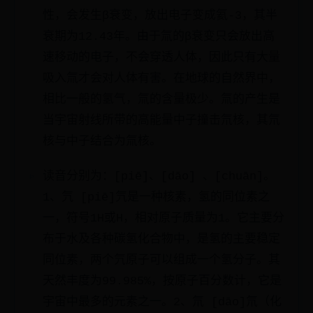
性，会发生β衰变，放出电子变成氦-3，其半
衰期为12.43年。由于氚的β衰变只会放出高
速移动的电子，不会穿透人体，因此只有大量
吸入氚才会对人体有害。在地球的自然界中，
相比一般的氢气，氚的含量极少。氚的产生是
当宇宙射线所带的高能量中子撞击氘核，其氘
核与中子结合为氚核。
读音分别为：[piē]、[dāo] 、[chuān]。
1、氕 [piē]氕是一种核素，氢的同位素之
一，符号1H或H，相对原子质量为1。它主要分
布于水及各种碳氢化合物中，是氢的主要稳定
同位素，两个氕原子可以组成一个氢分子。其
天然丰度为99.985%，按原子百分数计，它是
宇宙中最多的元素之一。2、氘 [dāo]氘（化