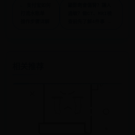
← 支付宝如何
顯影劑會傷腎？讓人
打流水账单
過敏？做CT、MRI檢
操作步骤详解
查前先了解4件事 →
相关推荐