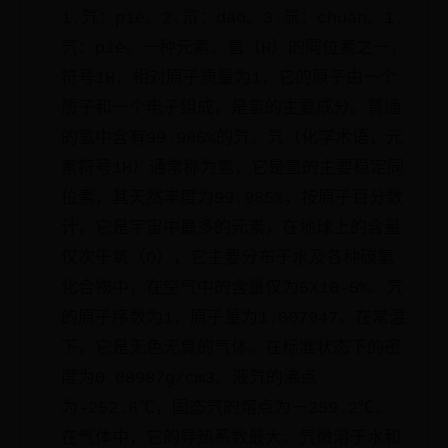
1.氕：piē。2.氘：dāo。3.氚：chuān。1.
氕：piē。一种元素。氢（H）的同位素之一，
符号1H，相对原子质量为1，它的原子由一个
质子和一个电子组成，是氢的主要成分。普通
的氢中含有99.985%的氕。氕（化学术语，元
素符号1H）通常称为氢，它是氢的主要稳定同
位素，其天然丰度为99.985%，按原子百分数
计，它是宇宙中最多的元素，在地球上的含量
仅次于氧（O），它主要分布于水及各种碳氢
化合物中，在空气中的含量仅为5X10-5%。氕
的原子序数为1，原子量为1.007947。在常温
下，它是无色无臭的气体。在标准状态下的密
度为0.08987g/cm3。液氕的沸点
为-252.8℃，固态氕的熔点为－259.2℃。
在气体中，它的导热系数最大。氕微溶于水和