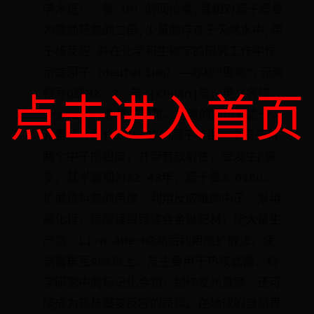
学术语）：氢（H）的同位素,其相对原子质量
为普通轻氢的二倍,少量的存在于天然水中,用
于核反应,并在化学和生物学的研究工作中作
示踪原子（deuterium）——亦称“重氢”,元素
符号D或H2。3、氚 [chuān]氚，英文名称：
点击进入首页
Tritium，亦称超重氢，是氢的同位素之一，
元素符号为T或3H。它的原子核由一个质子和
两个中子所组成，并带有放射性，会发生β衰
变，其半衰期为12.43年，原子量3.016u。
扩展资料氚的用途：利用反应堆的中子，采用
氟化锂、碳酸锂或锂镁合金做靶材，能大量生
产氚：Li+n→4He+H3然后利用热扩散法，使
氚富集至99%以上。氚主要用于热核武器、科
学研究中的标记化合物，制作发光氚管，还可
能成为热核聚变反应的原料。在地球的自然界