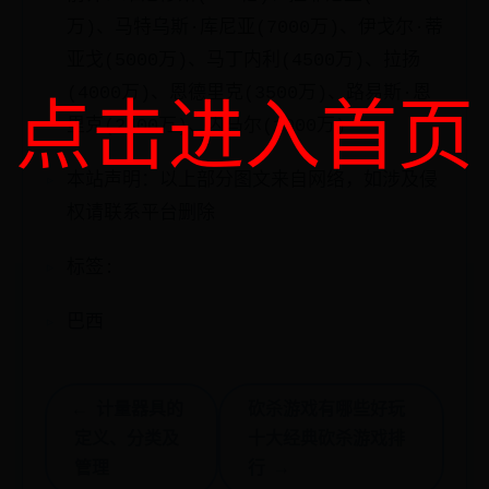
万)、马特乌斯·库尼亚(7000万)、伊戈尔·蒂
亚戈(5000万)、马丁内利(4500万)、拉扬
(4000万)、恩德里克(3500万)、路易斯·恩
点击进入首页
里克(2400万)、内马尔(1000万)
本站声明：以上部分图文来自网络，如涉及侵
权请联系平台删除
标签:
巴西
← 计量器具的
砍杀游戏有哪些好玩
定义、分类及
十大经典砍杀游戏排
管理
行 →