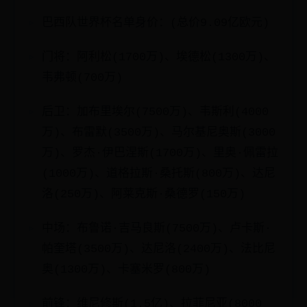
巴西队世界杯名单身价：(总价9.09亿欧元)
门将：阿利松(1700万)、埃德松(1300万)、
韦弗顿(700万)
后卫：加布里埃尔(7500万)、韦斯利(4000
万)、布雷默(3500万)、马尔基尼奥斯(3000
万)、罗杰·伊巴涅斯(1700万)、里奥·佩雷拉
(1000万)、道格拉斯·桑托斯(800万)、达尼
洛(250万)、阿莱克斯·桑德罗(150万)
中场：布鲁诺·吉马良斯(7500万)、卢卡斯·
帕奎塔(3500万)、达尼洛(2400万)、法比尼
奥(1300万)、卡塞米罗(800万)
前锋：维尼修斯(1.5亿)、拉菲尼亚(8000