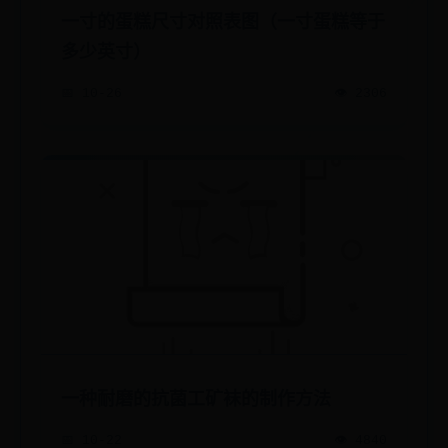
一寸的蛋糕尺寸对照表图（一寸蛋糕等于
多少英寸）
📅 10-26
👁️ 2306
一种耐磨的抗菌工矿袜的制作方法
📅 10-22
👁️ 4840