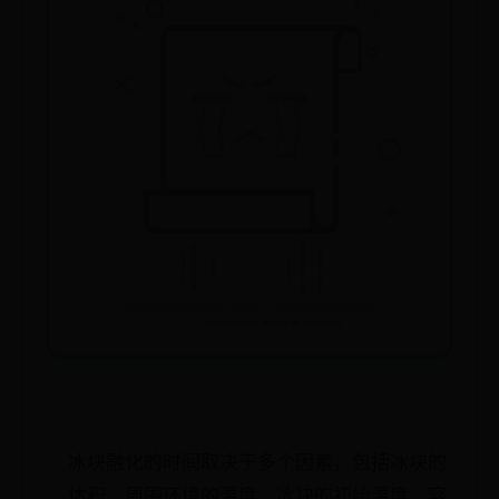
冰块融化的时间取决于多个因素，包括冰块的
体积、周围环境的温度、冰块的初始温度、容