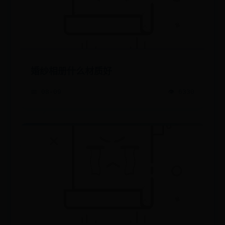
婚纱相册什么材质好
📅 08-09
👁️ 6330