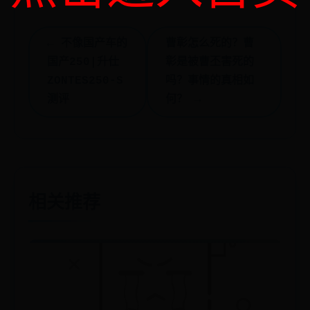
← 不像国产车的
曹彰怎么死的？曹
国产250|升仕
彰是被曹丕害死的
ZONTES250-S
吗？事情的真相如
测评
何？ →
相关推荐