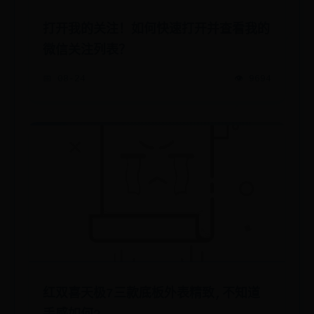
打开我的关注！如何快速打开并查看我的
微信关注列表？
📅 08-24
👁️ 9694
红双喜天极7三款底板外表精致,不知道