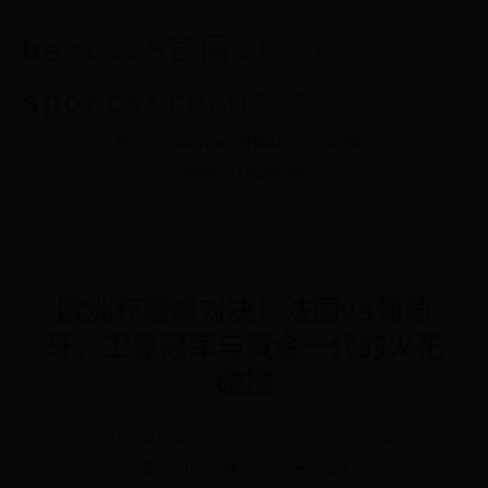
best365官网al-365娱乐-
sportstream365
首页
BEST365官网AL
365娱乐
SPORTSTREAM365
欧洲杯巅峰对决！法国VS葡萄
牙，卫冕冠军与黄金一代的火花
碰撞
⟁ 365娱乐
⏳ 2025-07-12 15:05:40
👤 admin
👁️ 6129
❤️ 423