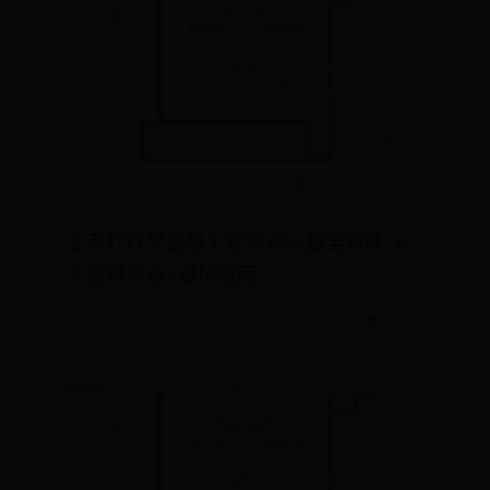
王者代打平台哪个好?2025最全测评!5
大靠谱平台+避坑指南
📅 07-03
👁️ 8231