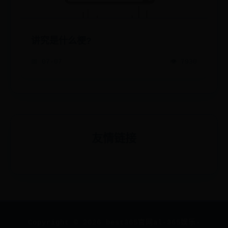
讲究是什么梗?
📅 07-07
👁️ 7930
友情链接
Copyright ©
2026
best365官网al-365娱乐-