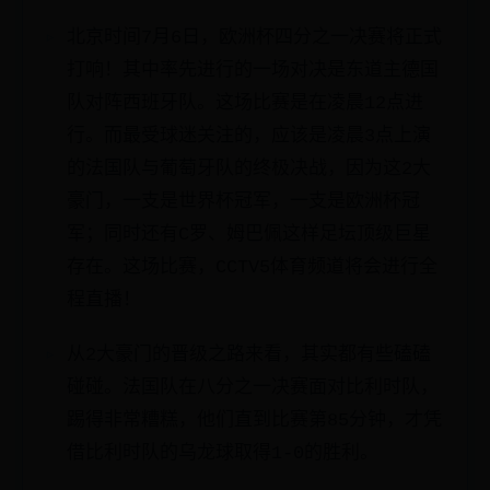
北京时间7月6日，欧洲杯四分之一决赛将正式
打响！其中率先进行的一场对决是东道主德国
队对阵西班牙队。这场比赛是在凌晨12点进
行。而最受球迷关注的，应该是凌晨3点上演
的法国队与葡萄牙队的终极决战，因为这2大
豪门，一支是世界杯冠军，一支是欧洲杯冠
军；同时还有C罗、姆巴佩这样足坛顶级巨星
存在。这场比赛，CCTV5体育频道将会进行全
程直播！
从2大豪门的晋级之路来看，其实都有些磕磕
碰碰。法国队在八分之一决赛面对比利时队，
踢得非常糟糕，他们直到比赛第85分钟，才凭
借比利时队的乌龙球取得1-0的胜利。