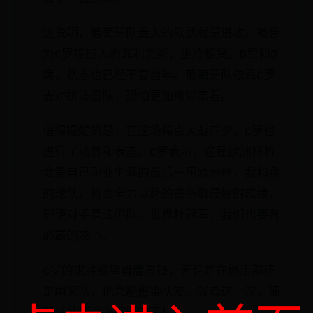
这说明，葡萄牙队最大的软肋就是进攻。被誉
为C罗接班人的菲利克斯，坐冷板凳。B费和B
席，状态也已经不复当年。葡萄牙队依靠C罗
去对抗法国队，恐怕更加难以高看。
值得提醒的是，在这场焦点大战前夕，C罗也
进行了动员和表态。C罗表示，这届欧洲杯将
会是自己职业生涯的最后一届欧洲杯，我和我
的球队，将会全力以赴的去争取最好的成绩，
即便对手是法国队、世界杯冠军，我们也要有
必赢的决心。
C罗的求胜欲望毋庸置疑，无论是在俱乐部还
是国家队，他总能感染队友。就看这一次，葡