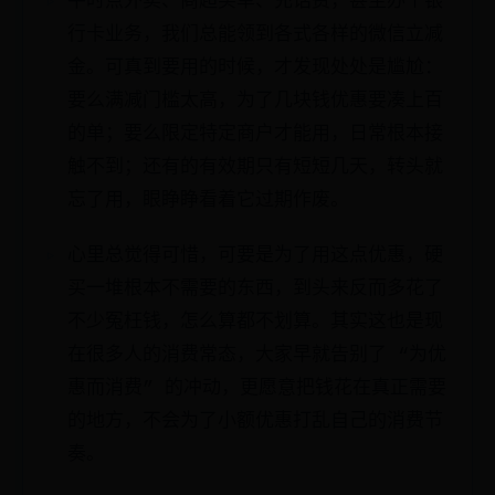
平时点外卖、商超买单、充话费，甚至办个银
行卡业务，我们总能领到各式各样的微信立减
金。可真到要用的时候，才发现处处是尴尬：
要么满减门槛太高，为了几块钱优惠要凑上百
的单；要么限定特定商户才能用，日常根本接
触不到；还有的有效期只有短短几天，转头就
忘了用，眼睁睁看着它过期作废。
心里总觉得可惜，可要是为了用这点优惠，硬
买一堆根本不需要的东西，到头来反而多花了
不少冤枉钱，怎么算都不划算。其实这也是现
在很多人的消费常态，大家早就告别了 “为优
惠而消费” 的冲动，更愿意把钱花在真正需要
的地方，不会为了小额优惠打乱自己的消费节
奏。