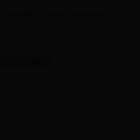
BEST365官网AL
365娱乐
SPORTSTREAM365
化如何驯服坐
432