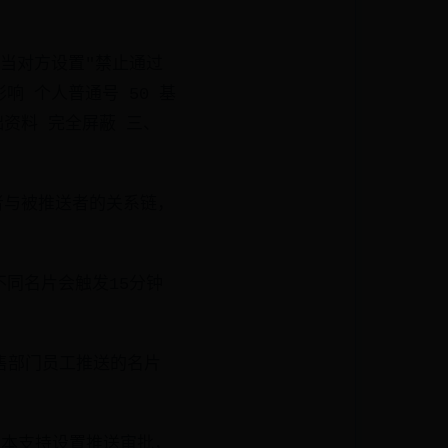
：当对方设置"禁止通过
响 个人普通号 50 基
基础资料 完全屏蔽 三、
者与被推送者的关系链，
不同名片会触发15分钟
售部门员工推送的名片
版本支持设置推送审批，