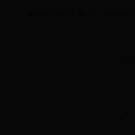
best365官网al-365娱乐
微
⟁