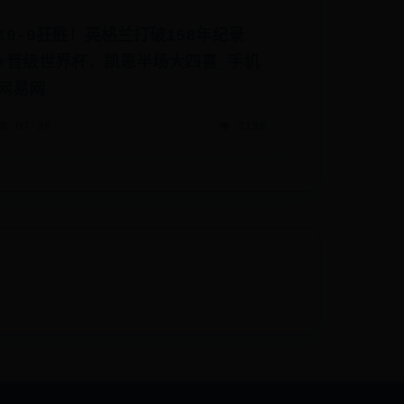
10-0狂胜！英格兰打破158年纪录
+晋级世界杯，凯恩半场大四喜_手机
网易网
📅 07-26
👁️ 3139