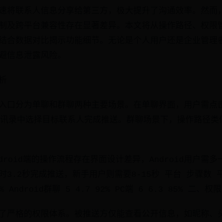
速将联系人信息分享给第三方，极大提升了沟通效率。然而
制及跨平台兼容性存在显著差异。本文将从操作路径、权限
结合数据对比揭示功能细节。无论是个人用户还是企业管理
避信息泄露风险。
析
入口分为单聊和群聊两种主要场景。在单聊界面，用户需点击
通讯录中选择目标联系人完成推送。群聊场景下，操作路径类
ndroid端的操作流程存在界面设计差异，Android用户需
3.2秒完成推送，新手用户则需要8-15秒 平台 步骤数 平
8% Android群聊 5 4.7 92% PC端 6 6.3 85% 二
了严格的权限体系。被推送方仅能查看公开信息，如昵称、