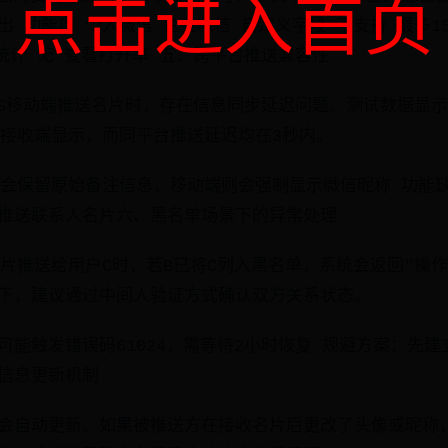
点击进入首页
 功能项 个人微信 企业微信 自定义字段 不支持 最多1
据统计 无 查看打开率 五、跨平台推送兼容性
iOS移动端推送名片时，存在信息同步延迟问题。测试数据显示
在接收端显示，而同平台推送延迟均在3秒内。
会保留原始备注信息，移动端则会强制显示微信昵称 功能缺失
推送联系人名片六、黑名单场景下的异常处理
名片推送给用户C时，若B已将C列入黑名单，系统会返回"操
下，建议通过中间人验证方式确认双方关系状态。
可能触发错误码61024，需等待2小时恢复 规避方案：先
信息更新机制
会自动更新。如果被推送方在接收名片后更改了头像或昵称