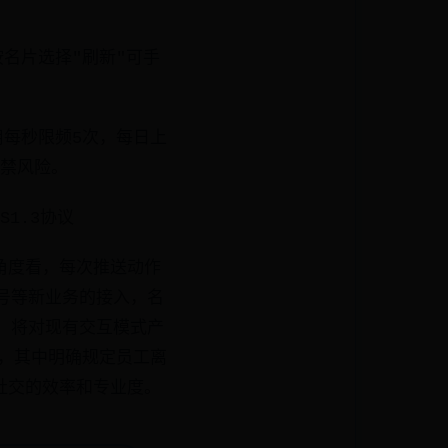
名片选择"刷新"可手
用每秒限频5次，每日上
封禁风险。
1.3协议
角度看，每次推送动作
号等新业务的接入，名
，将对现有交互模式产
》，其中明确规定员工离
社交的效率和专业度。