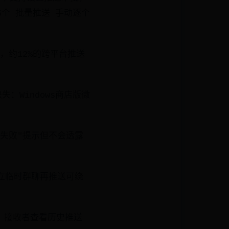
5个 批量推送 手动逐个
，约12%的跨平台推送
：Windows商店版微
作失败"提示但不会透露
建立临时群聊再推送可绕
，接收者查看历史推送