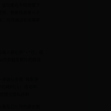
，该功能在不同场景下
管理、群聊场景等八个
者，均可通过本攻略掌
输入框右侧"+"号，选
似但会触发额外的群成
多一步确认步骤 效率测
均耗时(s) 成功率
、权限管理与隐私控制
头像及已公开的朋友圈