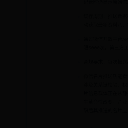
记录时仍显示原始信
缓存周期：推送数据
动获取最新资料八、
通过微信开放平台A
限5000次。第三
合规要求：每次推送必
微信名片推送功能看
涉及关系链校验、权
片信息载体正在从静
生革命性改变。企业
职后其推送的名片应