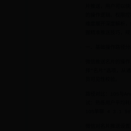
片推送，用户可以快
的操作逻辑、权限控
维度展开深度解析，
握精准推送技巧，规
一、基础操作路径分
微信推送名片的操作
择"名片"选项，从
员可见性校验。
路径对比：iOS与A
试：熟练用户平均耗时
iOS单聊 4 3.1 9
微信对名片推送设置