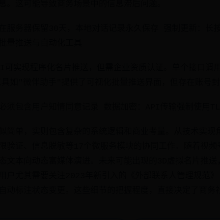
息。这可能导致商务场景中的信息滞后问题。
在服务器保留30天，本地对话记录永久保存 强制更新：长按
批量推送与自动化工具
PI可实现程序化名片推送，但需企业资质认证。单个接口调
方工具如"微伴助手"提供了可视化批量推送界面，但存在账号
须包含用户知情同意记录 数据加密：API传输强制使用TLS
似简单，实则包含复杂的系统逻辑和商业考量。从技术实现
限验证、信息脱敏等17个微服务模块的协同工作。随着视频
态文本向动态富媒体演进。未来可能出现的3D虚拟名片推送
用户尤其需要关注2023年新引入的《外部联系人管理规范
自动标注状态变更。这些细节的把握程度，直接决定了商务