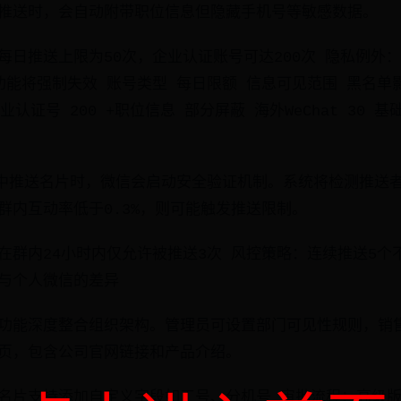
推送时，会自动附带职位信息但隐藏手机号等敏感数据。
每日推送上限为50次，企业认证账号可达200次 隐私例外
能将强制失效 账号类型 每日限额 信息可见范围 黑名单影
认证号 200 +职位信息 部分屏蔽 海外WeChat 30 
群中推送名片时，微信会启动安全验证机制。系统将检测推送
群内互动率低于0.3%，则可能触发推送限制。
在群内24小时内仅允许被推送3次 风控策略：连续推送5个
与个人微信的差异
功能深度整合组织架构。管理员可设置部门可见性规则，销
页，包含公司官网链接和产品介绍。
名片支持添加自定义字段如工号、分机号 审批流程：高级