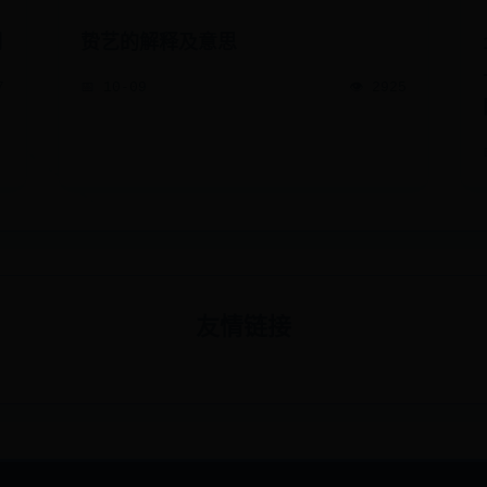
月
贽艺的解释及意思
7
📅 10-09
👁️ 2925
友情链接