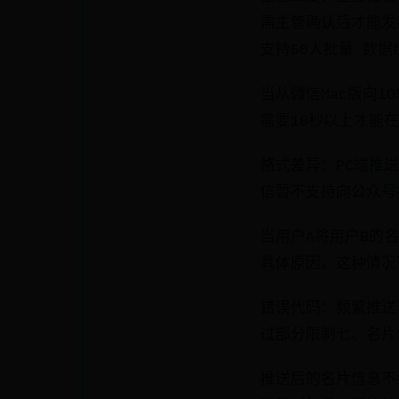
需主管确认后才能发出
支持50人批量 数
当从微信Mac版向
需要10秒以上才能
格式差异：PC端推送
信暂不支持向公众号
当用户A将用户B的
具体原因。这种情况
错误代码：频繁推送
过部分限制七、名片
推送后的名片信息不