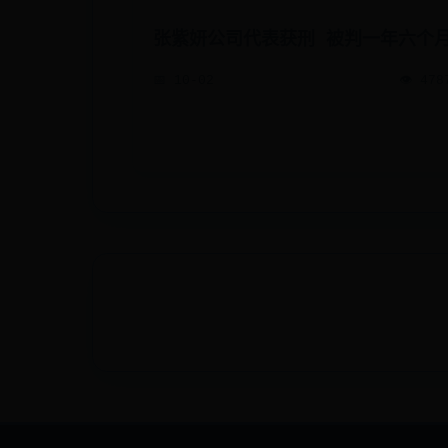
张紫妍公司代表获刑 被判一年六个
📅 10-02
👁️ 478