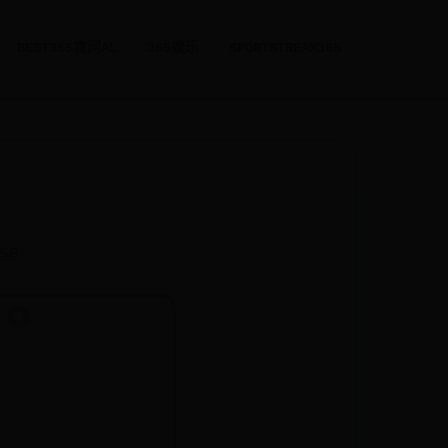
BEST365官网AL
365娱乐
SPORTSTREAM365
150