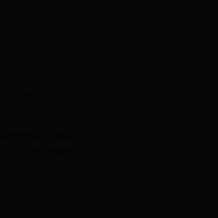
侧后方靠近转轴处，通常在
域排出。
身左侧靠近后端的位置，靠近
片）：采用全新设计，散热口
，属于“无风扇噪音”