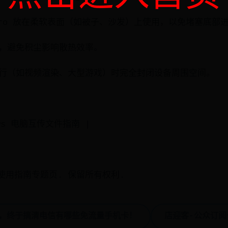
k Pro 放在柔软表面（如被子、沙发）上使用，以免堵塞底
，避免积尘影响散热效率。
行（如视频渲染、大型游戏）时完全封闭设备周围空间。
dows 电脑互传文件指南 |
ok 使用指南专题页. 保留所有权利.
月，终于搞清电信有哪些免流量手机卡！
店迎客-公众订阅