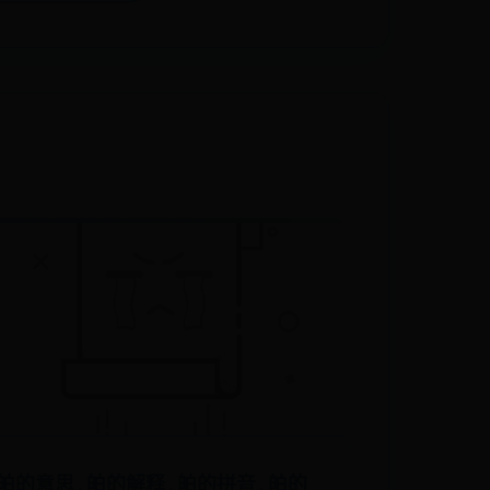
㿟的意思,㿟的解释,㿟的拼音,㿟的