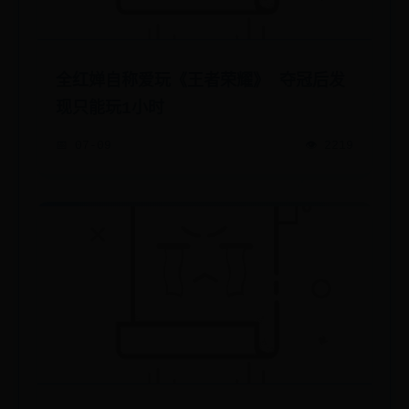
全红婵自称爱玩《王者荣耀》 夺冠后发
现只能玩1小时
📅 07-09
👁️ 2219