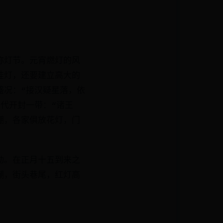
称灯节。元宵燃灯的风
挂灯，还要建立高大的
盛况：“接汉疑星落，依
代开封一带：“诸王
棚，各家俱放花灯，门
动。在正月十五到来之
潮，街头巷尾，红灯高