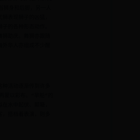
当狮身和后脚，另一人
武狮表现狮子的凶猛，
狮子的各种形态动作。
舞狮助庆。舞狮亦跟随
海外华人亦组成不少醒
这种活动逐渐传到许多
再蒙以彩布。“旱船”的
拟在水中起伏、颠簸，
客，搭档着表演，则多