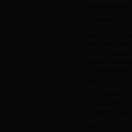
2025年元宵节时间
民俗表演闹花灯
每年正月十五，又是
俗始于汉朝，兴盛于
灯轮、灯楼和灯树，
楼似月悬。”隋唐以
府、乡绅家俱放花灯
前俱点门灯，争放花
正月十五闹花灯已是
前，街上挂满灯笼，
挂，有宫灯、兽头灯
舞龙灯