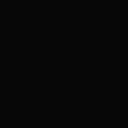
BEST365官网AL
365娱乐
SPORTSTREAM365
4
❤️ 306