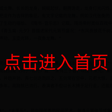
或龙舞。长长的龙身，蜿蜒起伏，翻腾游走，龙身灯光闪烁
把龙作为吉祥的象征。有文字记载的龙舞，例如汉代张衡的
了生动的描绘。《隋书·音乐志》记载，隋炀帝时类似百戏
《青玉案·元夕》曾描述宋代元宵节盛况：“东风夜放花千树
声动，玉壶光转，一夜鱼龙舞。”
点击进入首页
民间盛行的一种群众性技艺表演。高跷本属中国古代百戏之
高跷的是《列子·说符》篇：“宋有兰子者，以技干宋元。宋
，并趋并驰，弄七剑迭而跃之，五剑常在空中，元君大惊，
多年，高跷就已流行。表演者不但以长木缚于足行走，还能
舞”、“太平乐”，是中国优秀的民间艺术，每逢元宵佳节或