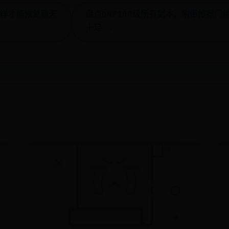
么样才能恢复聊天
盘点DNF100级所有副本，附带推荐门
十足 →