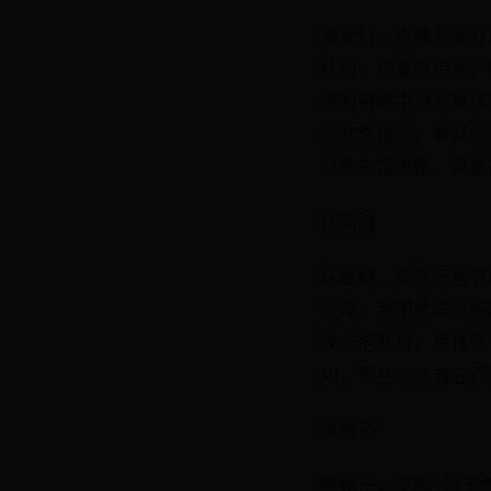
舞龙灯，也称耍龙灯
壮观。华夏崇尚龙，
戏的铺叙中对龙舞作
也非常精彩。辛弃疾
马雕车香满路。凤箫
踩高跷
踩高跷，是在元宵节
出现。我国最早介绍
枝长倍其身，属其胫
知，早在公元前五百
舞狮子
舞狮子，又称“狮子