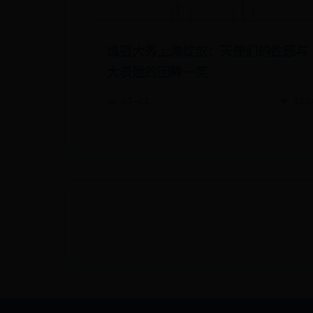
维密大秀上海绽放：天使们的性感与
大表姐的回眸一笑
📅 07-02
👁️ 922