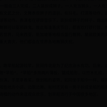
”一般由三人完成，二人装扮成狮子，一人充当狮头，一人充
有文武之分，文舞表现狮子的温驯，有抖毛、打滚等动作，
球等动作。表演者在锣鼓音乐下，装扮成狮子的样子，做出
舞狮可以驱邪辟鬼。故此每逢喜庆节日，都喜欢打锣打鼓，
名世界，马来西亚、新加坡等地相当盛行舞狮。聚居欧美的
重大喜庆，他们都会在世界各地舞狮庆祝。
。跑旱船起源较早，民间传说是为了纪念治水有功。后来，
跑“旱船”。“旱船”多用两片薄板，锯成船形，以竹木扎成，
扮演，手里拿着桨，做划船的姿势，如同坐于船中一样，模
唱些地方小调，边歌边舞。有时还另有一男子扮成坐船的船
滑稽的动作来逗观众欢乐，划旱船流行于中国很多地区。