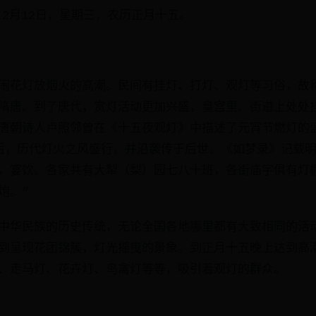
：2月12日，星期三，农历正月十五。
闹花灯放烟火的高潮。民间有挂灯、打灯、观灯等习俗，故
隋唐。到了唐代，赏灯活动更加兴盛，皇宫里、街道上处处
唐朝诗人卢照邻曾在《十五夜观灯》中描述了元宵节燃灯的
后，历代灯火之风盛行，并沿袭传于后世。《如梦录》记载明
，宴饮。各家共有大犁（梨）园七八十班，各街庙宇俱有灯
炮。”
中华民族的历史传统，无论全国各地哪里都有大致相同的活
到呈现花团锦簇，灯光摇曳的景象。到正月十五晚上达到高
、走马灯、花卉灯、鸟禽灯等等，吸引着观灯的群众。