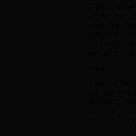
前来助兴。“狮子舞
当引狮人，舞法上又
有腾跃、蹬高、滚彩
中国民俗传统，认为
着华人移居海外而闻
狮会，每年的春节或
划旱船
划旱船，也称跑旱船
地方，形成了今天的
乘一般由姑娘、媳妇
表演者一面跑，一面
半扮成丑角，以各种