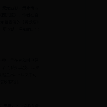
，流光溢彩，景象奇丽
《西京赋》，作者在百
中龙舞表演的《黄龙变》
，更吹落，星如雨。宝
一种，早在春秋时已经
元召而使见其技。以双
立赐金帛。”从文中可
跳跃和舞剑。
集会庆典，民间都以狮舞