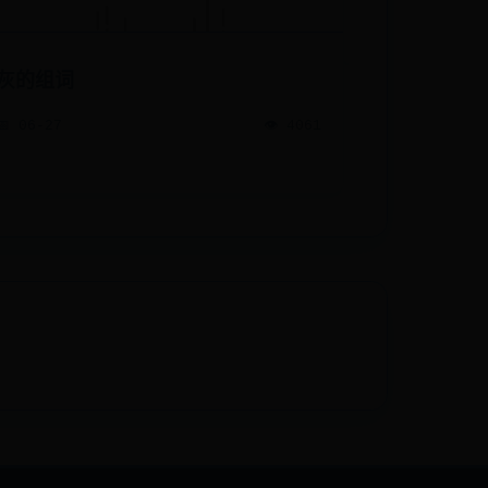
灰的组词
📅 06-27
👁️ 4061