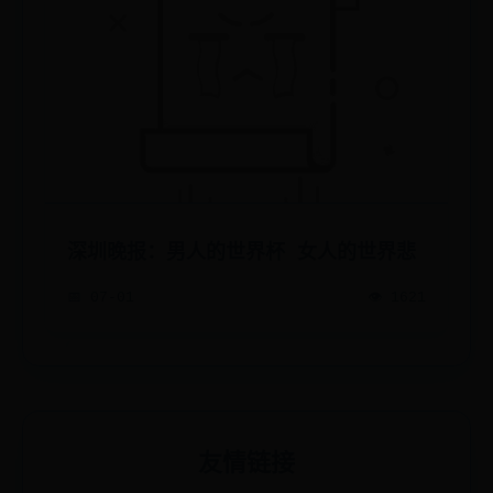
深圳晚报：男人的世界杯 女人的世界悲
📅 07-01
👁️ 1621
友情链接