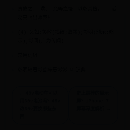
责攸之、 瑀、 允等之慢，以彰其咎。—— 诸
葛亮《出师表》
(4) 又如:彰败(揭破;败露);彰明(颁示;昭
示);彰闻(广为传闻)
常用词组
彰明较著彰善瘅恶彰彰 © 汉典
← 48v电动车可以
史上最棒的显示
用60v电池吗？48v
屏？iPhone 7
改60v要换哪些东
屏幕深度解析 →
西