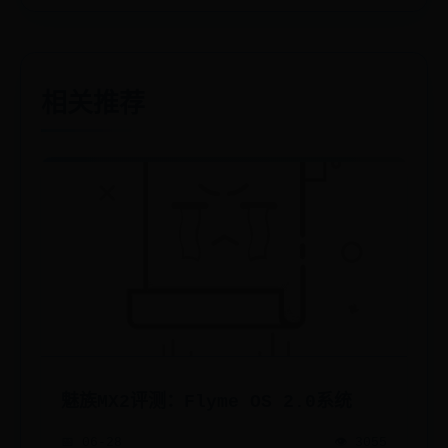
相关推荐
魅族MX2评测：Flyme OS 2.0系统
📅 06-28
👁️ 3055